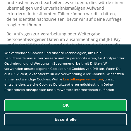
und kostenlos zu bearbeiten, es sei denn, dies würde einen
übermäßigen und unverhältnismäßigen Aufwand
erfordern. In bestimmten Fällen können wir dich bitten,
deine Identität nachzuweisen, bevor wir auf deine Anfrage
reagieren können.
Bei Anfragen zur Verarbeitung oder Weitergabe
personenbezogener Daten im Zusammenhang mit JET Pay
und/oder JET Pay Card wende dich bitte an die Person, die
dir das JET Pay-Guthaben gewährt (das kann dein
Wir verwenden Cookies und andere Technologien, um Dein
Arbeitgeber, Geschäftspartner usw. sein). Dies ist
Benutzererlebnis zu verbessern und zu personalisieren, für Analysen zur
erforderlich, da JET und die Person, die dir das Guthaben
Optimierung und Werbung in Zusammenarbeit mit Dritten. Wir
gewährt, eine separate Verantwortung für die Verarbeitung
verwenden unsere eigenen Cookies und Cookies von Dritten. Wenn Du
und den Schutz deiner personenbezogenen Daten haben.
auf OK klickst, akzeptierst Du die Verwendung aller Cookies. Wir setzen
immer notwendige Cookies. Wähle
Einstellungen verwalten
, um zu
Solltest du weitere Fragen oder Beschwerden in Bezug auf
entscheiden, welche Cookies Du akzeptieren möchtest, um Deine
die Verarbeitung deiner personenbezogenen Daten haben,
Präferenzen anzupassen und um weitere Informationen zu finden.
kontaktieren wir dich gerne. Wir würden uns auch über
Tipps oder Vorschläge zur Verbesserung unserer Erklärung
freuen.
OK
Sicherheit
Essentielle
JET nimmt den Schutz personenbezogener Daten sehr ernst